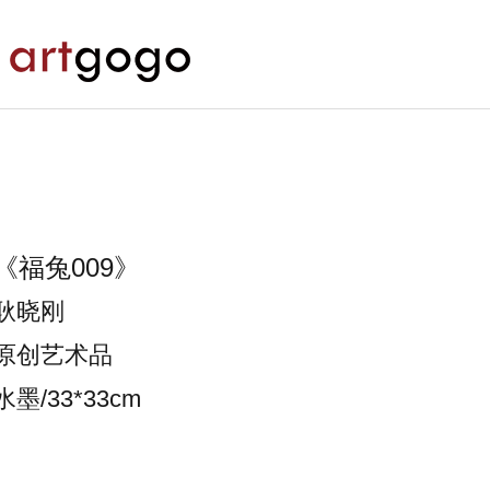
《福兔009》
耿晓刚
原创艺术品
水墨/33*33cm